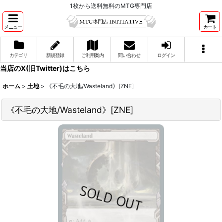
1枚から送料無料のMTG専門店
メニュー
カート
カテゴリ
新規登録
ご利用案内
問い合わせ
ログイン
当店のX(旧Twitter)はこちら
ホーム
>
土地
>
《不毛の大地/Wasteland》[ZNE]
《不毛の大地/Wasteland》[ZNE]