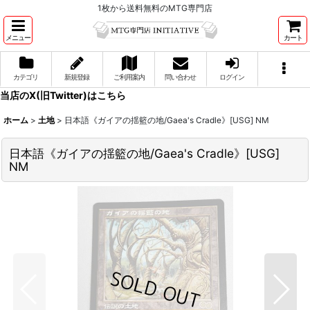
1枚から送料無料のMTG専門店
メニュー
カート
カテゴリ
新規登録
ご利用案内
問い合わせ
ログイン
当店のX(旧Twitter)はこちら
ホーム
>
土地
>
日本語《ガイアの揺籃の地/Gaea's Cradle》[USG] NM
日本語《ガイアの揺籃の地/Gaea's Cradle》[USG]
NM