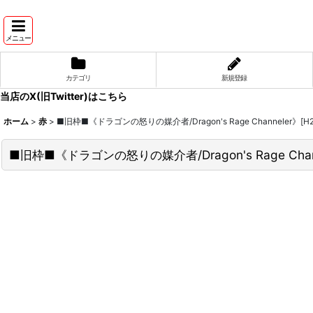
メニュー
カテゴリ
新規登録
当店のX(旧Twitter)はこちら
ホーム
>
赤
>
■旧枠■《ドラゴンの怒りの媒介者/Dragon's Rage Channeler》[H2
■旧枠■《ドラゴンの怒りの媒介者/Dragon's Rage Chann