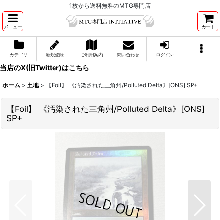
1枚から送料無料のMTG専門店
メニュー
カート
カテゴリ
新規登録
ご利用案内
問い合わせ
ログイン
当店のX(旧Twitter)はこちら
ホーム
>
土地
>
【Foil】 《汚染された三角州/Polluted Delta》[ONS] SP+
【Foil】 《汚染された三角州/Polluted Delta》[ONS]
SP+