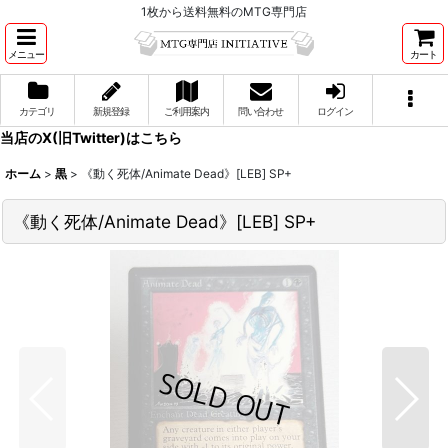
1枚から送料無料のMTG専門店
メニュー
カート
カテゴリ
新規登録
ご利用案内
問い合わせ
ログイン
当店のX(旧Twitter)はこちら
ホーム
>
黒
>
《動く死体/Animate Dead》[LEB] SP+
《動く死体/Animate Dead》[LEB] SP+