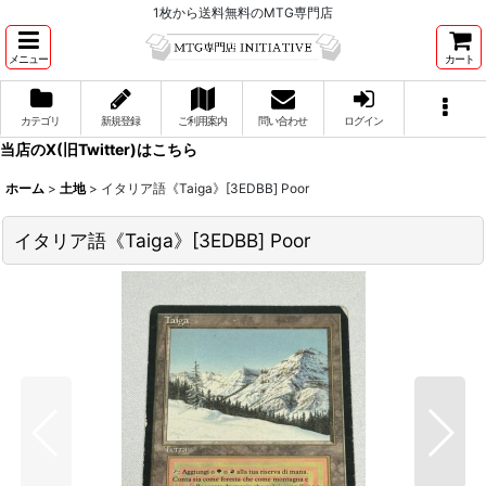
1枚から送料無料のMTG専門店
メニュー
カート
カテゴリ
新規登録
ご利用案内
問い合わせ
ログイン
当店のX(旧Twitter)はこちら
ホーム
>
土地
>
イタリア語《Taiga》[3EDBB] Poor
イタリア語《Taiga》[3EDBB] Poor