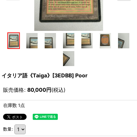
イタリア語《Taiga》[3EDBB] Poor
販売価格
:
80,000
円
(税込)
在庫数 1点
数量
: