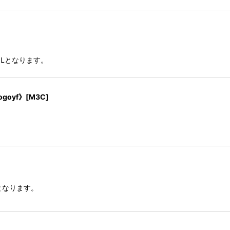
ILとなります。
oyf》[M3C]
となります。