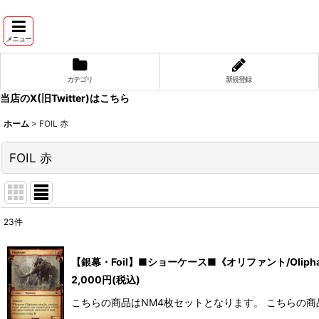
メニュー
カテゴリ
新規登録
当店のX(旧Twitter)はこちら
ホーム
>
FOIL 赤
FOIL 赤
23
件
表示数
:
【銀幕・Foil】■ショーケース■《オリファント/Oliphau
並び順
:
2,000
円
(税込)
こちらの商品はNM4枚セットとなります。 こちらの商品