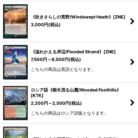
《吹きさらしの荒野/Windswept Heath》[ZNE]
3,000
円
(税込)
《溢れかえる岸辺/Flooded Strand》[ZNE]
7,500
円
～8,500
円
(税込)
こちらの商品は英語となります。
ロシア語《樹木茂る山麓/Wooded Foothills》
[KTK]
2,200
円
～2,500
円
(税込)
こちらの商品はロシア語版となります。