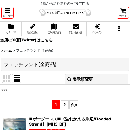
1枚から送料無料のMTG専門店
メニュー
カート
カテゴリ
新規登録
ご利用案内
問い合わせ
ログイン
当店のX(旧Twitter)はこちら
ホーム
>
フェッチランド(全商品)
フェッチランド(全商品)
表示順変更
閉じる
77
件
表示数
:
1
2
次
»
並び順
:
■ボーダーレス■《溢れかえる岸辺/Flooded
Strand》[MH3-BF]
絞り込む