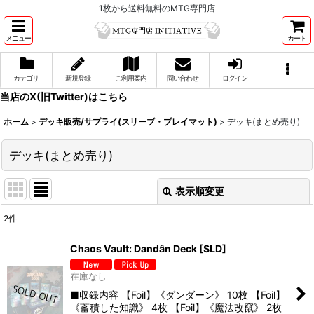
1枚から送料無料のMTG専門店
メニュー
カート
カテゴリ
新規登録
ご利用案内
問い合わせ
ログイン
当店のX(旧Twitter)はこちら
ホーム
>
デッキ販売/サプライ(スリーブ・プレイマット)
>
デッキ(まとめ売り)
デッキ(まとめ売り)
表示順変更
閉じる
2
件
表示数
:
Chaos Vault: Dandân Deck [SLD]
並び順
:
在庫なし
■収録内容 【Foil】《ダンダーン》 10枚 【Foil】
《蓄積した知識》 4枚 【Foil】《魔法改竄》 2枚
絞り込む