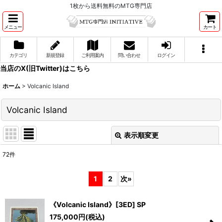
1枚から送料無料のMTG専門店
メニュー
カート
カテゴリ
新規登録
ご利用案内
問い合わせ
ログイン
当店のX(旧Twitter)はこちら
ホーム
>
Volcanic Island
Volcanic Island
表示順変更
閉じる
72
件
表示数
:
1
2
次
»
並び順
:
《Volcanic Island》[3ED] SP
175,000
円
(税込)
絞り込む