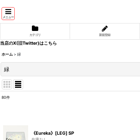
メニュー
カテゴリ
新規登録
当店のX(旧Twitter)はこちら
ホーム
>
緑
緑
80
件
表示数
:
並び順
:
《Eureka》[LEG] SP
在庫なし